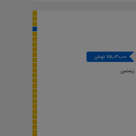
19٪
ومان
سارکو مدل BRV2S