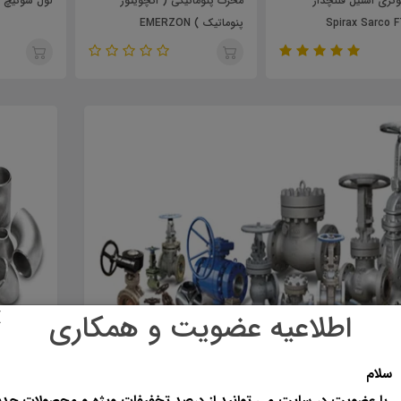
وماتیکی ( اکچویتور
لول سوئیچ مایعات تیپ LS 10
ترموستات ج
EMERZO
10,260,000
تومان
8,620,000
تومان
10,770,000
اطلاعیه عضویت و همکاری
سلام
ضویت در سایت می توانید از درصد تخفیفات ویژه و محصولات جدی