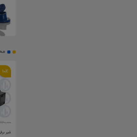
مح
10٪
17٪
6,110,000
2,280,000
2,730,000
تومان
6,760,000
تومان
00
واحد مراقبت پنوماتیک
شیر برقی ضد انفجار (پنوماتیک
ش