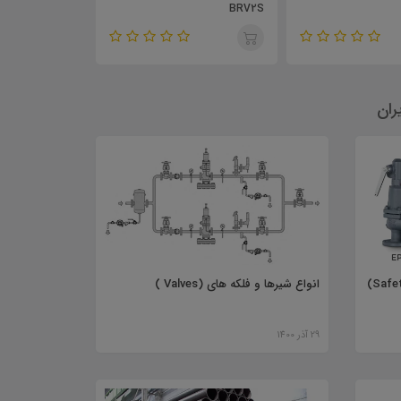
B
ران
مشخصات فنی شیر اطمینان (Safety Valve)
انواع شیرها و فلکه های (Valves )
29 آذر 1400