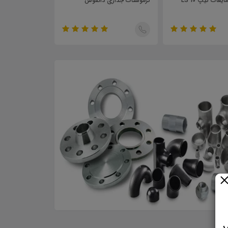
داری دانفوس
تراپ Spirax Sarco FT-200
02
د