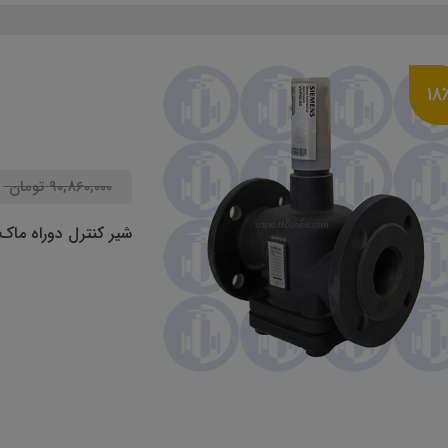
53,890,000
ت
فشارشکن اسپیراکس 