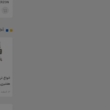
AMERZON )
آخ
انواع تر
هفتیری
02 اسفند 1400