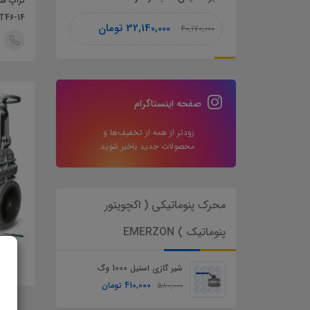
تراپ فلوتری استیل فلنچدار
محرک پن
Spirax Sarco FT46-14
پنوماتیک ) N
تومان
32,140,000
تومان
13,190,000
40,170,000
صفحه اینستاگرام
زودتر از همه از تخفیف‌ها و
محصولات جدید باخبر شوید.
محرک پنوماتیکی ( اکچویتور
پنوماتیک ) EMERZON
شیر گازی استیل 1000 وگ
410,000
تومان
580,000
با ع