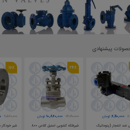
صولات پیشنهادی
16٪
24٪
0,000
8,010,000
10,860,000
14,190,0
تومان
9,520,000
تومان
یرفلکه کشویی استیل کلاس 800
شیر خودکار دیسکی استیل بین
فشارش