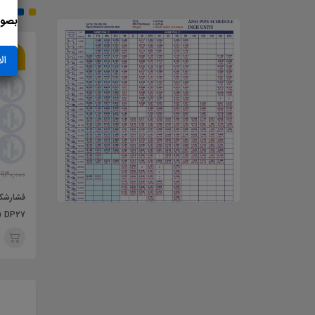
پر
بصور
10٪
17٪
26
ال
633,440,000
683,450,000
916,820,
تومان
758,460,000
تومان
930,000
تراپ - تله بخار دوقلو FT44-
فشار شکن بخار اسپیراکس سارکو -
فشارشکن
FT43 SPIRAX SAR
spirax sarco 25p
DP27 (مارک spirax sarco )