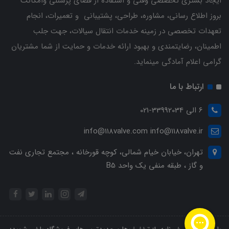
ایجاد بستری تخصصی وفنی و استفاده از فضای پرسنلی وامکانت
بروز اطلاع رسانی، مشاوره، طراحی، پشتیبانی و تعمیرات، انجام
تعهدات تخصصی در زمینه خدمات انتقال سیالات، جهت جلب
اطمینان، رضایتمندی و بهبود ارائه خدمات و حمایت از شما مشتریان
گرامی اعلام آمادگی مینماید.
ارتباط با ما
6 الی 33992034-021
info@118valve.com info@118valve.ir
تهران، خیابان خیام شمالی، کوچه قورخانه ، مجتمع تجاری نفت
و گاز ، طبقه منفی یک واحد B5