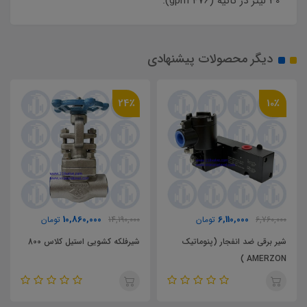
30 لیتر در ثانیه (476 gpm).
دیگر محصولات پیشنهادی
24٪
10٪
10,860,000
6,110,000
6,760,000
تومان
14,190,000
تومان
شیر برقی ضد انفجار (پنوماتیک
شیرفلکه کشویی استیل کلاس 800
AMERZON )