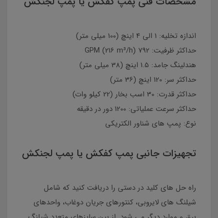
مشخصات فنی پمپ کفکش یا پمپ لجنکش
اندازه تخلیه: 1 الی 4 اینچ (100 میلی متر)
حداکثر ظرفیت: 792 GPM (216 m³/h)
هندلینگ جامد: 1.5 اینچ (38 میلی متر)
حداکثر سر: 120 اینچ (36 متر)
حداکثر قدرت: 30 اسب بخار (22 کیلو وات)
حداکثر سرعت عملیاتی: 1200 دور در دقیقه
نوع: پمپ های شناور الکتریکی
تجهیزات جانبی پمپ کفکش یا پمپ لجنکش
راه حل های کلید در دستی را دریافت کنید که شامل
شیلنگ های لایروبی، کنتورهای جریان دوغاب، واحدهای
برق و موارد دیگر می شود. از بین سایزهای متعدد شیلنگ