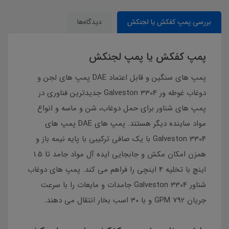
بررسی پمپ کفکش یا لجنکش
دیدگاه‌ها
پمپ کفکش یا پمپ لجنکش
پمپ های سنگین و قابل اعتماد DAE پمپ های لجن و
دوغاب غوطه ور Galveston 3304 جدیدترین فناوری در
پمپ های شناور برای حمل دوغاب، شن و ماسه و انواع
مواد ساینده دیگر هستند. پمپ های DAE پمپ های
Galveston 3304 با یک صافی ترکیبی با پایه نیمه باز و
همزن امکان مکش و جابجایی ایده آل مواد جامد تا 1.5
اینچ با تخلیه 4 اینچی را فراهم می کند. پمپ های دوغاب
شناور Galveston 3304 جامدات و مایعات را با سرعت
جریان 792 GPM و با 30 اسب بخار انتقال می دهند.