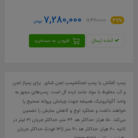
7,280,000
11,470,000
37%
تومان
آماده ارسال
افزودن به سبدخرید
پمپ کفکش یا پمپ لجنکشپمپ لجن شناور برای پمپاژ لجن
و آب مخلوط با مواد جامد ایده آل است. پمپ‌های مجهز به
واحد آکواترونیک همیشه جهت چرخش پروانه صحیح را
خواهند داشت و عملکرد اوج و کاهش سایش را تضمین
می‌کند. 50 هرتز: حداکثر هد 36 متر، حداکثر جریان 31 لیتر در
ثانیه. 60 هرتز: حداکثر هد 40 متر (131 فوت)، حداکثر جریان