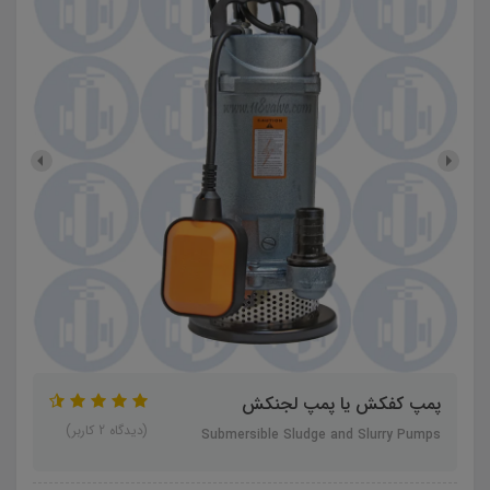
پمپ کفکش یا پمپ لجنکش
(دیدگاه 2 کاربر)
Submersible Sludge and Slurry Pumps