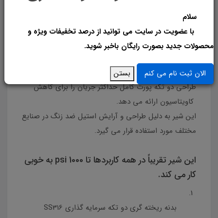
• FxF NPT Threaded به ANSI B1.20.1 ختم می شود
سلام
• دستگیره های قفل کننده سنگین با عایق وینیل آبی
با عضویت در سایت می توانید از درصد تخفیفات ویژه و
محصولات جدید بصورت رایگان باخبر شوید.
یکی از محبوب ترین شیرگازی استیل یا شیرهای فولادی
ضد زنگ 316 که ما ارائه می دهیم VBS02 است. این
بستن
الان ثبت نام می کنم
طراحی دو تکه پورت کامل حداکثر جریان را برای کاهش
کاویتاسیون ارائه می دهد.
این شیر به دلیل طراحی و آرایش استیل ضد زنگ در صنایع
مختلف مورد استفاده قرار می گیرد.
این شیر تقریباً در همه کاربردها تا 1000 psi به خوبی
کار می کند.
بدنه ریخته گری دو تکه سرمایه گذاری SS316