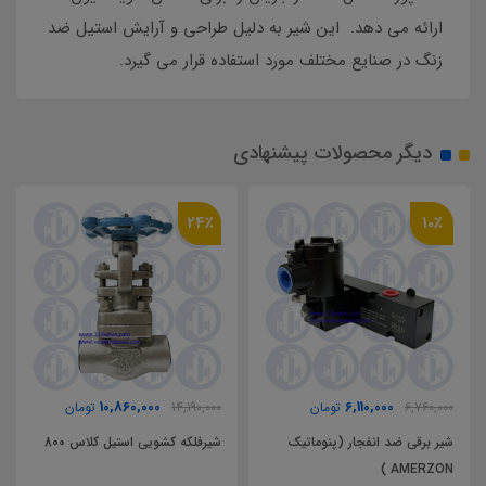
ارائه می دهد. این شیر به دلیل طراحی و آرایش استیل ضد
زنگ در صنایع مختلف مورد استفاده قرار می گیرد.
دیگر محصولات پیشنهادی
24٪
10٪
10,860,000
6,110,000
6,760,000
تومان
14,190,000
تومان
شیر برقی ضد انفجار (پنوماتیک
شیرفلکه کشویی استیل کلاس 800
AMERZON )