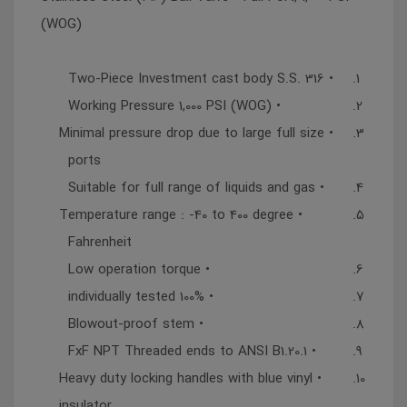
(WOG)
• Two-Piece Investment cast body S.S. 316
• Working Pressure 1,000 PSI (WOG)
• Minimal pressure drop due to large full size
ports
• Suitable for full range of liquids and gas
• Temperature range : -40 to 400 degree
Fahrenheit
• Low operation torque
• 100% individually tested
• Blowout-proof stem
• FxF NPT Threaded ends to ANSI B1.20.1
• Heavy duty locking handles with blue vinyl
insulator