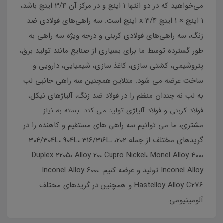
می‌خواهید که در دو انتها 1 اینچ و در مرکز آن 3/4 اینچ باشد،
1 اینچ × 1 اینچ x 3/4 اینچ است. سه راهی‌های فولادی ضد
زنگ، سه راهی‌های فولادی کربنی و درجه ویژه سه راهی به
طور گسترده توسط ما برای بسیاری از صنایع مانند تولید برق،
پتروشیمی، کشتی سازی، کاغذ سازی، شیمیایی، دارویی و
ساخت عرضه می شود. متلاین همچنین سه راهی جانبی لب
به لب نه چندان منظم را در فولاد ضد زنگ، آلیاژهای نیکل،
فولاد کربنی و فولاد آلیاژی تولید می کند. بسته به نیاز
مشتری، ما می توانیم سه راهی های مستقیم و کاهنده را در
گریدهای مختلف از جمله 202، 304/304L، 904L، 316/316L،
Duplex 2205، Alloy 20، Cupro Nickel، Monel Alloy 400،
Inconel Alloy تولید و عرضه کنیم. Inconel Alloy 600،
Hastelloy Alloy C276 و همچنین در گریدهای مختلف
آلومینیومی.