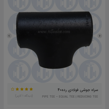
سراه جوشی فولادی رده40
(دیدگاه 1 کاربر)
PIPE TEE – EQUAL TEE | REDUCING TEE