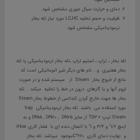
دمای و حرارت سیال عبوری مشخص شود.
ظرفیت و حجم تخلیه LC,HC مورد نیاز تله بخار
ترمودینامیکی مشخص شود.
تله بخار ، تراپ ، استیم تراپ ،تله بخار ترمودینامیکی یا تله
بخار هفتیری و... نام های دیگر شیر اتوماتیکی است که
مانع از خروج بخار Steam از سیستم شده و در صورت
لزوم آبها و یا گازھای درون در خط را تخلیه میکند . تله
بخار ها جهت خارج کردن کندانس از خطوط بخار Steam
مورد استفاده می باشند. تله بخار ترمودینامیکی trap
Steam تیپ TD3.2 از سایز DN15 , DN20 , DN25 و به
اینچ 1/2" و 3/4 و 1" با اتصال دنده ای با فشار کاری 16bar
و نهایت دمای کاری 220°Cموجود میباشد. تله بخار