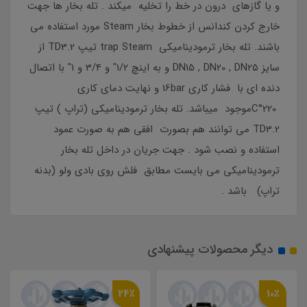
و یا گازھای درون در خط را تخلیه میکند . تله بخار ها جهت
خارج کردن کندانس از خطوط بخار Steam مورد استفاده می
باشند. تله بخار ترمودینامیکی trap Steam تیپ TD3.2 از
سایز DN15 , DN20 , DN25 و به اینچ 1/2" و 3/4 و 1" با اتصال
دنده ای با فشار کاری 16bar و نهایت دمای کاری
220°Cموجود میباشد. تله بخار ترمودینامیکی (تراپ ) تیپ
TD3.2 می توانند هم بصورت افقی هم به صورت عمود
استفاده و نصب شود . جهت جریان در داخل تله بخار
ترمودینامیکی می بایست مطابق فلش روی بادی ولو (بدنه
تراپ) باشد .
دیگر محصولات پیشنهادی
24٪
10٪