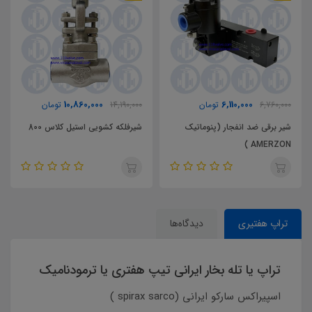
10,860,000
6,110,000
6,760,000
تومان
14,190,000
تومان
شیر برقی ضد انفجار (پنوماتیک
شیرفلکه کشویی استیل کلاس 800
AMERZON )
تراپ هفتیری
دیدگاه‌ها
تراپ یا تله بخار ایرانی تیپ هفتری یا ترمودنامیک
اسپیراکس سارکو ایرانی (spirax sarco )