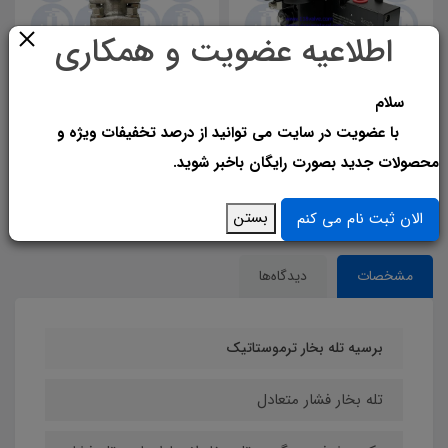
اطلاعیه عضویت و همکاری
سلام
10,860,000
6,110,000
6,760,000
تومان
14,190,000
تومان
با عضویت در سایت می توانید از درصد تخفیفات ویژه و
شیر برقی ضد انفجار (پنوماتیک
شیرفلکه کشویی استیل کلاس 800
محصولات جدید بصورت رایگان باخبر شوید.
AMERZON )
بستن
الان ثبت نام می کنم
مشخصات
دیدگاه‌ها
برسیه تله بخار ترموستاتیک
تله بخار فشار متعادل