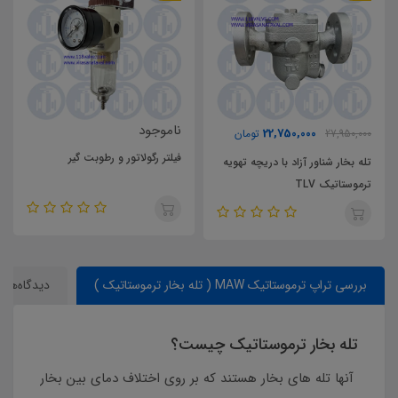
ناموجود
22,750,000
27,950,000
تومان
فیلتر رگولاتور و رطوبت گیر
تله بخار شناور آزاد با دریچه تهویه
ترموستاتیک TLV
بررسی تراپ ترموستاتیک MAW ( تله بخار ترموستاتیک )
دیدگاه‌ها
تله بخار ترموستاتیک چیست؟
آنها تله های بخار هستند که بر روی اختلاف دمای بین بخار