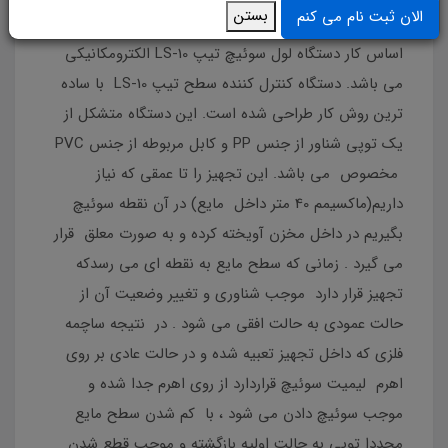
Liquid Level Switch Type LS 10
بستن
الان ثبت نام می کنم
اساس کار دستگاه لول سوئیچ تیپ LS-10 الکترومکانیکی
می باشد. دستگاه کنترل کننده سطح تیپ LS-10 با ساده
ترین روش کار طراحی شده است. این دستگاه متشکل از
یک توپی شناور از جنس PP و کابل مربوطه از جنس PVC
مخصوص می باشد. این تجهیز را تا عمقی که نیاز
داریم(ماکسیمم 40 متر داخل مایع) در آن نقطه سوئیچ
بگیریم در داخل مخزن آویخته کرده و به صورت معلق قرار
می گیرد . زمانی که سطح مایع به نقطه ای می رسدکه
تجهیز قرار دارد موجب شناوری و تغییر وضعیت آن از
حالت عمودی به حالت افقی می شود . در نتیجه ساچمه
فلزی که داخل تجهیز تعبیه شده و در حالت عادی بر روی
اهرم لیمیت سوئیچ قراردارد از روی اهرم جدا شده و
موجب سوئیچ دادن می شود ، با کم شدن سطح مایع
مجددا توپی به حالت اولیه بازگشته و موجب قطع شدن