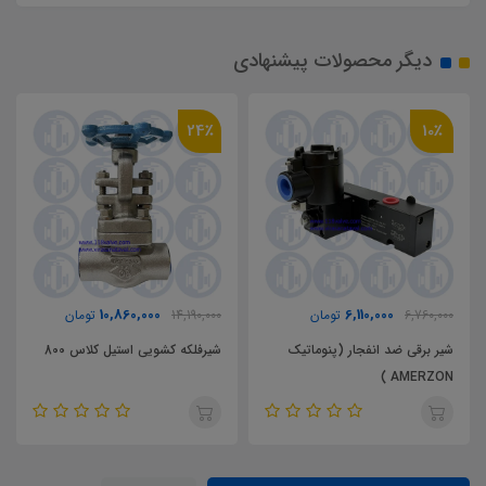
دیگر محصولات پیشنهادی
24٪
10٪
10,860,000
6,110,000
6,760,000
تومان
14,190,000
تومان
شیر برقی ضد انفجار (پنوماتیک
شیرفلکه کشویی استیل کلاس 800
AMERZON )