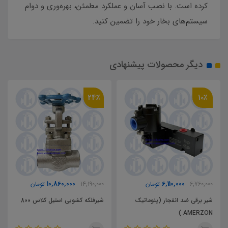
کرده است. با نصب آسان و عملکرد مطمئن، بهره‌وری و دوام
سیستم‌های بخار خود را تضمین کنید.
دیگر محصولات پیشنهادی
24٪
10٪
10,860,000
6,110,000
6,760,000
تومان
14,190,000
تومان
شیر برقی ضد انفجار (پنوماتیک
شیرفلکه کشویی استیل کلاس 800
AMERZON )