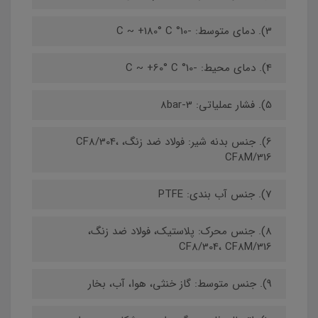
3). دمای متوسط: -10° C ~ +180° C
4). دمای محیط: -10° C ~ +60° C
5). فشار عملیاتی: 3-8bar
6). جنس بدنه شیر: فولاد ضد زنگ، CF8/304،
CF8M/316
7). جنس آب بندی: PTFE
8). جنس محرک: پلاستیک، فولاد ضد زنگ،
CF8/304، CF8M/316
9). جنس متوسط: گاز خنثی، هوا، آب، بخار