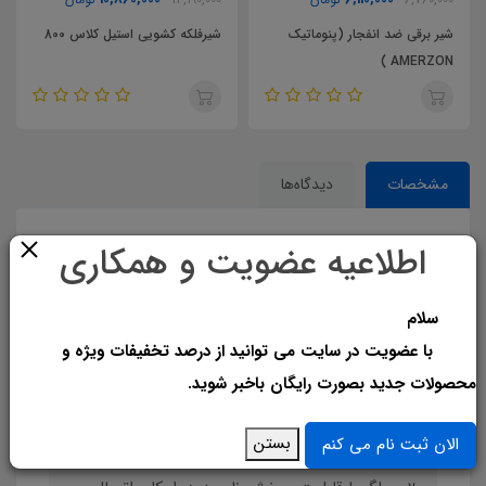
شیر برقی ضد انفجار (پنوماتیک
شیرفلکه کشویی استیل کلاس 800
AMERZON )
مشخصات
دیدگاه‌ها
اطلاعیه عضویت و همکاری
بررسی شیر پنوماتیکی ( انگل ولو )
سلام
شیر پنوماتیکی EMRZON با نشیمنگر
با عضویت در سایت می توانید از درصد تخفیفات ویژه و
ویژگی‌ها
محصولات جدید بصورت رایگان باخبر شوید.
1. نصب آسان
بستن
الان ثبت نام می کنم