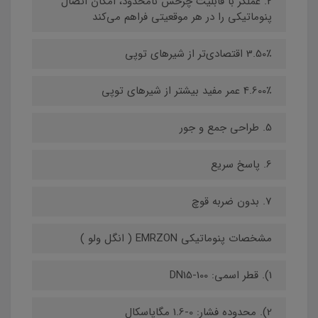
2. عملگر با قابلیت چرخش نامحدود، امکان اتصال
پنوماتیکی را در هر موقعیتی فراهم می‌کند
3.50٪ اقتصادی‌تر از شیرهای توپی
4.600٪ عمر مفید بیشتر از شیرهای توپی
5. طراحی جمع و جور
6. پاسخ سریع
7. بدون ضربه قوچ
مشخصات پنوماتیکی EMRZON ( انگل ولو )
1). قطر اسمی: DN15-100
2). محدوده فشار: 0-1.6 مگاپاسکال