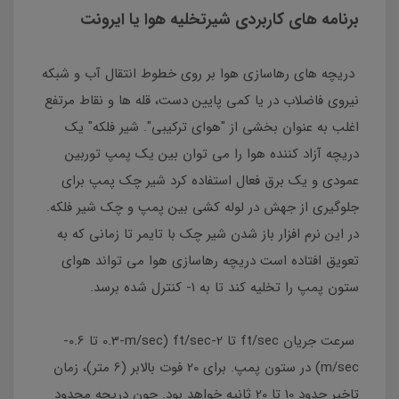
برنامه های کاربردی شیرتخلیه هوا یا ایرونت
دریچه های رهاسازی هوا بر روی خطوط انتقال آب و شبکه
نیروی فاضلاب در یا کمی پایین دست، قله ها و نقاط مرتفع
اغلب به عنوان بخشی از "هوای ترکیبی". شیر فلکه" یک
دریچه آزاد کننده هوا را می توان بین یک پمپ توربین
عمودی و یک برق فعال استفاده کرد شیر چک پمپ برای
جلوگیری از جهش در لوله کشی بین پمپ و چک شیر فلکه.
در این نرم افزار باز شدن شیر چک با تایمر تا زمانی که به
تعویق افتاده است دریچه رهاسازی هوا می تواند هوای
ستون پمپ را تخلیه کند تا به 1- کنترل شده برسد.
سرعت جریان ft/sec تا 2-ft/sec (0.3-m/sec تا 0.6-
m/sec) در ستون پمپ. برای 20 فوت بالابر (6 متر)، زمان
تاخیر حدود 10 تا 20 ثانیه خواهد بود. چون دریچه محدود