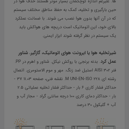
ها. علیرغم اندازه کوچکشان بسیار موثر هستند حذف هوا در
حین بارگیری و تخلیه، کمک به حفظ مناطق مختلف سیستم
که در آن آنها بدون هوا نصب می شوند. با ضمانت عملکرد
بالای خود، این اتوماتیک است دریچه های هواکش باید
یک سیستم در نظر گرفته شوند ابزار ایمنی.
شیرتخلیه هوا یا ایرونت هوای اتوماتیک، گازگیر. شناور
عمل کرد
. بدنه برنجی با روکش نیکل. شناور و اهرم در PP.
فنر AISI 302 استیل ضد زنگ. مهر و موم الاستومری. اتصال
رشته ای M UNI-EN-ISO 228. نقشه فنی، صفحه 11.03 37 -
حداکثر فشار کاری 6 بار - حداکثر فشار تخلیه عملیاتی 2.5
بار - حداکثر دمای کاری 100 درجه سانتی گراد - مجاز آب و
آب + گلیکول 30 درصد